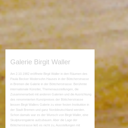
Galerie Birgit Waller
Am 2.10.1982 eröffnete Birgit Waller in den Räumen des
Paula Becker Modersohn Hauses in der Böttcherstrasse
in Bremen die Galerie in der Böttcherstrasse. Berühmte
internationale Künstler, Themenausstellungen, die
Zusammenarbeit mit anderen Galerien und die Ausrichtung
des renommierten Kunstpreises der Böttcherstrasse
liessen Birgit Wallers Galerie zu einer festen Instituttion in
der Stadt Bremen und ganz Norddeutschland werden.
Schon damals war es der Wunsch von Birgit Waller, eine
Skulpturengalerie aufzubauen. Aber die Lage der
Böttcherstrasse ließ es nicht zu, Ausstellungen mit